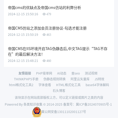
帝国cms的优缺点及帝国cms仿站的利弊分析
2024-12-15 15:50:16
479
帝国CMS仿站之添加会员注册协议-勾选才能注册
2024-12-15 15:50:19
463
帝国CMS在IIS环境开启TAG伪静态后,中文TAG提示“TAG不存
在”的最后解决方法！
2024-12-15 15:48:21
460
友情链接
PHP接单网
AI动态
查seo
测试视频
THINKPHP5手册
伪静态规则转换
阿里云矢量库
JS特效
html格式化工具2
字体查看
HTML格式化工具
base64字体解码
石头博客
该块显示在网站底部版权上方，可以定义链接或图片之类的内容
Powered By 各类知识收集 © 2014-2025 备案号：
冀ICP备2024070905号-1
冀公网安备13011102001127号