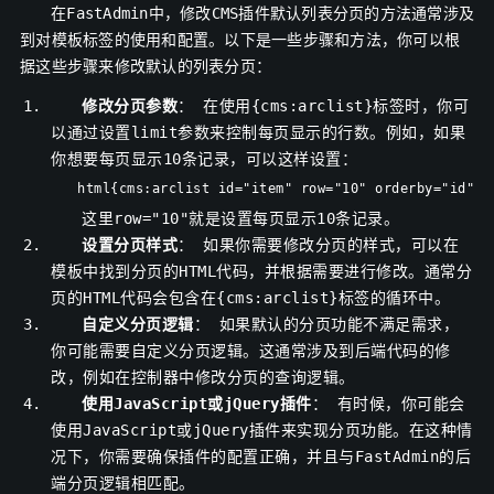
在FastAdmin中，修改CMS插件默认列表分页的方法通常涉及
到对模板标签的使用和配置。以下是一些步骤和方法，你可以根
据这些步骤来修改默认的列表分页：
修改分页参数
： 在使用
{cms:arclist}
标签时，你可
以通过设置
limit
参数来控制每页显示的行数。例如，如果
你想要每页显示10条记录，可以这样设置：
html{cms:arclist id="item" row="10" orderby="id" o
这里
row="10"
就是设置每页显示10条记录。
设置分页样式
： 如果你需要修改分页的样式，可以在
模板中找到分页的HTML代码，并根据需要进行修改。通常分
页的HTML代码会包含在
{cms:arclist}
标签的循环中。
自定义分页逻辑
： 如果默认的分页功能不满足需求，
你可能需要自定义分页逻辑。这通常涉及到后端代码的修
改，例如在控制器中修改分页的查询逻辑。
使用JavaScript或jQuery插件
： 有时候，你可能会
使用JavaScript或jQuery插件来实现分页功能。在这种情
况下，你需要确保插件的配置正确，并且与FastAdmin的后
端分页逻辑相匹配。