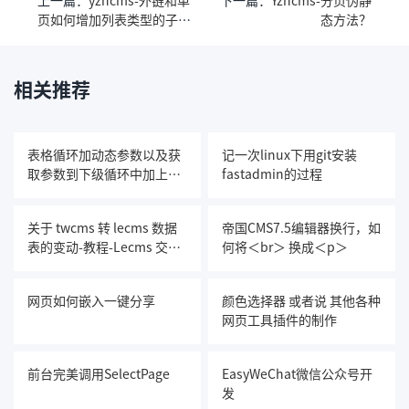
页如何增加列表类型的子栏
态方法？
目
相关推荐
表格循环加动态参数以及获
记一次linux下用git安装
取参数到下级循环中加上此
fastadmin的过程
动态参数
关于 twcms 转 lecms 数据
帝国CMS7.5编辑器换行，如
表的变动-教程-Lecms 交流
何将＜br＞ 换成＜p＞
论坛
网页如何嵌入一键分享
颜色选择器 或者说 其他各种
网页工具插件的制作
前台完美调用SelectPage
EasyWeChat微信公众号开
发