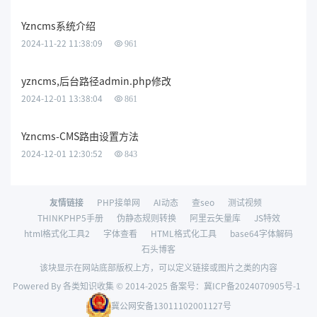
Yzncms系统介绍
2024-11-22 11:38:09
961
yzncms,后台路径admin.php修改
2024-12-01 13:38:04
861
Yzncms-CMS路由设置方法
2024-12-01 12:30:52
843
友情链接
PHP接单网
AI动态
查seo
测试视频
THINKPHP5手册
伪静态规则转换
阿里云矢量库
JS特效
html格式化工具2
字体查看
HTML格式化工具
base64字体解码
石头博客
该块显示在网站底部版权上方，可以定义链接或图片之类的内容
Powered By 各类知识收集 © 2014-2025 备案号：
冀ICP备2024070905号-1
冀公网安备13011102001127号