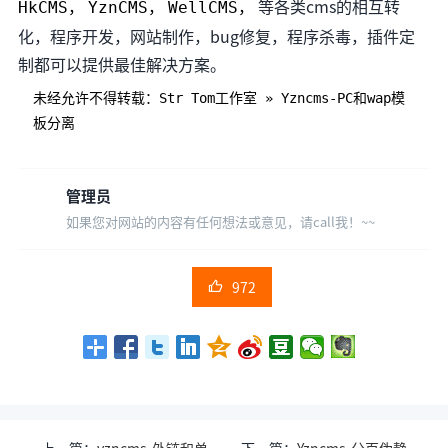
等各类cms的相互转
HkCMS，
YznCMS，
WellCMS，
化，程序开发，网站制作，bug修复，程序杀毒，插件定
制都可以提供最佳解决方案。
未经允许不得转载：
Str Tom工作室
»
Yzncms-PC和wap模
板分离
管理员
如果您对网站的内容有任何想法或意见，请call我！~~
972

上一篇：
yzncms-外链和单
下一篇：
Yzncms-分页伪静