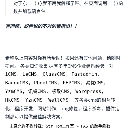
对于{:__()}就不用我解释了吧。在页面调用__()函
数并加载语言包
有问题，或者说的不对的请指出！！
希望以上内容对你有所帮助！如果还有其他问题，请随时
提问。 各类知识收集 拥有多年CMS企业建站经验，对
iCMS，
LeCMS，
ClassCMS，
Fastadmin，
BadouCMS，
PbootCMS，
PHPCMS，
易优CMS，
YzmCMS，
讯睿CMS，
极致CMS，
Wordpress，
等各类cms的相互转
HkCMS，
YznCMS，
WellCMS，
化，程序开发，网站制作，bug修复，程序杀毒，插件定
制都可以提供最佳解决方案。
未经允许不得转载：
Str Tom工作室
»
FAST的助手函数