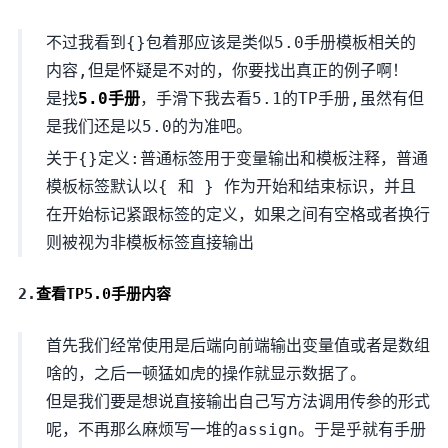
不过我看到{}包着那应该是类似5.0手册模板相关的
内容,但是怀疑是不对的，你要找出真正的例子啊！
是找
5.0手册
，手滑下我去看5.1的TP手册,虽然有但
是我们还是以5.0的为准吧。
关于{}定义:普通标签用于变量输出和模板注释，普通
模板标签默认以{ 和 } 作为开始和结束标识，并且
在开始标记紧跟标签的定义，如果之间有空格或者换行
则被视为非模板标签直接输出
2.
查看TP5.0手册内容
首先我们经常使用是后端向前端输出变量值或者是数组
啥的，之后一顿猛如虎的操作就显示数据了。
但是我们要是想说直接输出自己写方法调用传参的形式
呢，不再那么麻烦写一堆的assign。于是乎就有手册