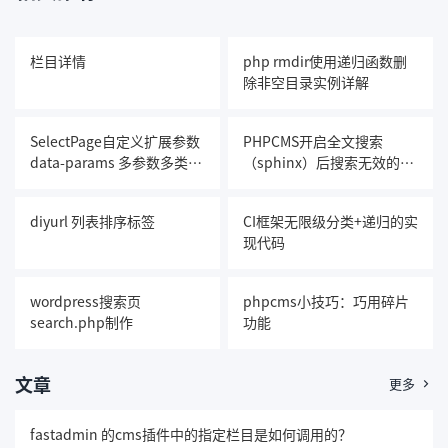
栏目详情
php rmdir使用递归函数删
除非空目录实例详解
SelectPage自定义扩展参数
PHPCMS开启全文搜索
data-params 多参数多类型
（sphinx）后搜索无效的解
查询
决方
diyurl 列表排序标签
CI框架无限级分类+递归的实
现代码
wordpress搜索页
phpcms小技巧：巧用碎片
search.php制作
功能
文章
更多

fastadmin 的cms插件中的指定栏目是如何调用的？