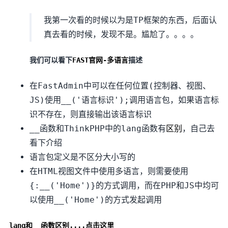
我第一次看的时候以为是TP框架的东西，后面认
真去看的时候，发现不是。尴尬了。。。。
我们可以看下
FAST官网-多语言
描述
在FastAdmin中可以在任何位置(控制器、视图、
JS)使用__('语言标识');调用语言包，如果语言标
识不存在，则直接输出该语言标识
__函数和ThinkPHP中的lang函数有
区别
，自己去
看下介绍
语言包定义是不区分大小写的
在HTML视图文件中使用多语言，则需要使用
{:__('Home')}的方式调用，而在PHP和JS中均可
以使用__('Home')的方式发起调用
lang和__函数区别....点击这里