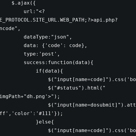
jax({
l:
"<?
E_PROTOCOL.SITE_URL.WEB_PATH;?>api.php?
ncode"
,
aType:
"json"
,
a: {
'code'
: code},
pe:
'post'
,
cess:
function
(data){
if
(data){
$(
"input[name=code]"
).css(
'bo
$(
"#status"
).html(
"
imgPath+
"dh.png'>"
);
$(
"input[name=dosubmit]"
).att
ff'
,
'color'
:
'#111'
});
}
else
{
$(
"input[name=code]"
).css(
'bo