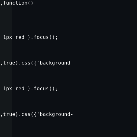
,
function
()
 1px red'
).focus();
,
true
).css({
'background-
 1px red'
).focus();
,
true
).css({
'background-