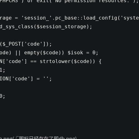
PHPCMS'
) or exit(
'No permission resources.'
)
orage =
'session_'
.pc_base::load_config(
'syste
ad_sys_class($session_storage);
($_POST[
'code'
]);
code) || empty($code)) $isok = 0;
N[
'code'
] == strtolower($code)) {
1;
ION['code'] = '';
0;
png(√图标已经存在了即dh.png)