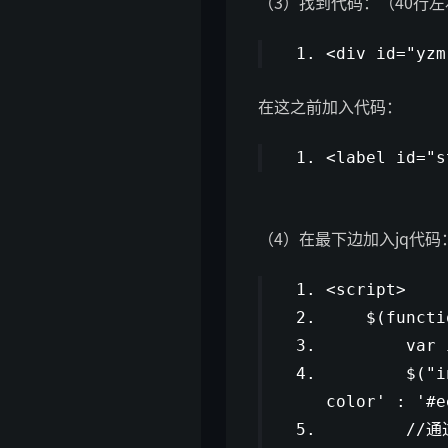
（3）找到代码：（40行左
<div id=
"yzm
在这之前加入代码：
<label id=
"s
（4）在最下边加入jq代码
<script>
$(
functi
var
$(
"i
color'
:
'#e
//通