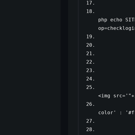
$.a
ur
php echo SIT
op=checklogi
dat
dat
ty
suc
<img src='"
+
color'
:
'#f