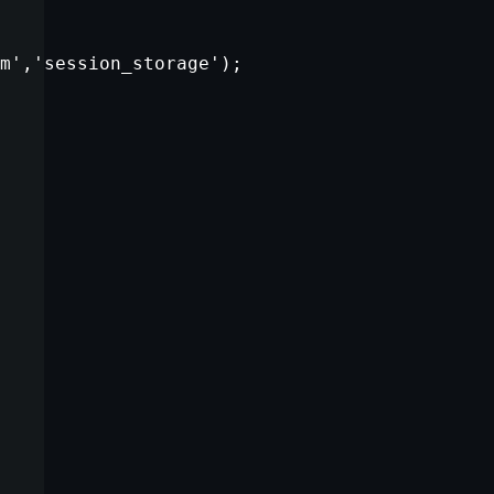
;
m'
,
'session_storage'
);