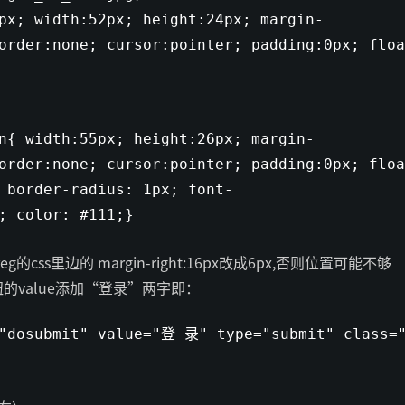
px; width:52px; height:24px; margin-
border:none; cursor:pointer; padding:0px;
floa
n{ width:55px; height:26px; margin-
border:none; cursor:pointer; padding:0px;
floa
 border-radius: 1px; font-
d; color: #111;}
pt_reg的css里边的 margin-right:16px改成6px,否则位置可能不够
的value添加“登录”两字即：
"dosubmit"
value=
"登 录"
type=
"submit"
class
=