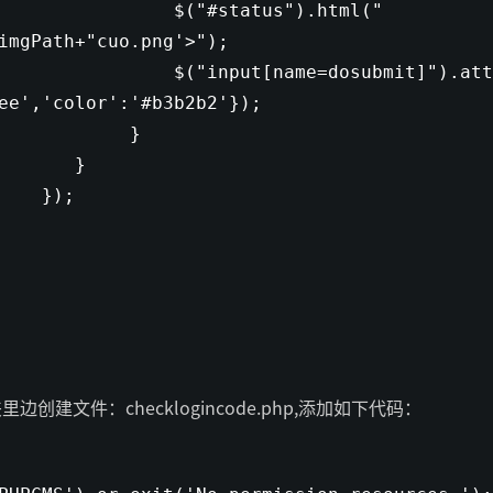
$(
"#status"
).html(
"
imgPath+
"cuo.png'>"
);
$(
"input[name=dosubmit]"
).att
ee'
,
'color'
:
'#b3b2b2'
});
}
}
);
}
边创建文件：checklogincode.php,添加如下代码：