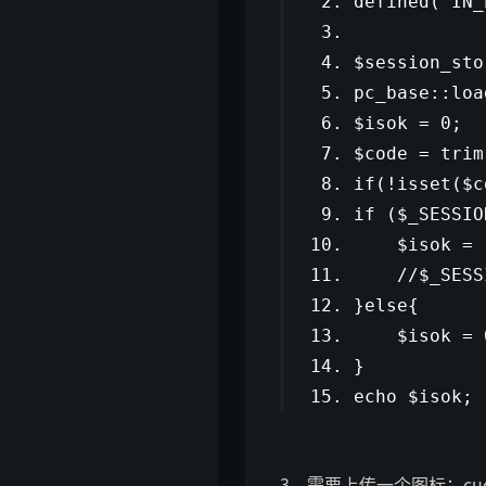
defined(
'IN_
$session_st
pc_base::lo
$isok = 0;
$code = trim
if
(!isset($
if
($_SESSIO
$isok = 
//$_SESS
}
else
{
$isok = 
}
echo $isok;
3、需要上传一个图标：cuo.