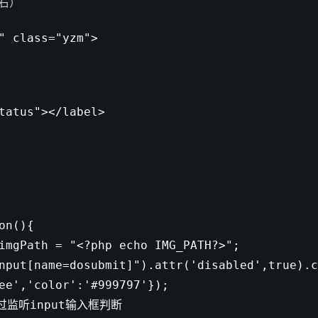
右）
"
class
=
"yzm"
>
tatus"
></label>
：
on
(){
imgPath =
"<?php echo IMG_PATH?>"
;
nput[name=dosubmit]"
).attr(
'disabled'
,
true
).c
ee'
,
'color'
:
'#999797'
});
过监听input输入框判断