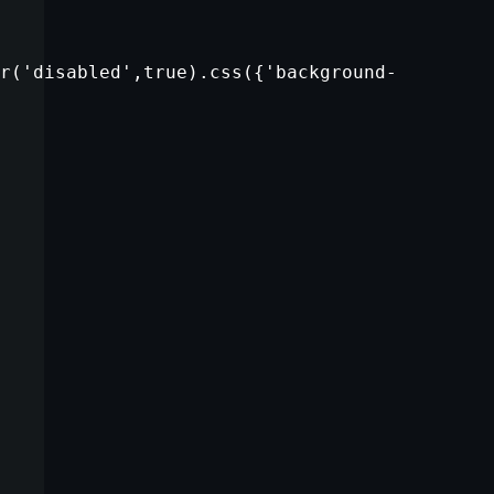
r(
'disabled'
,
true
).css({
'background-