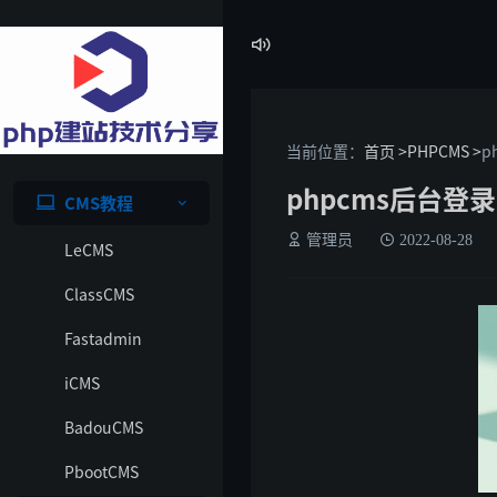

当前位置：
首页 >
PHPCMS >
p
phpcms后台登
CMS教程
管理员
2022-08-28
LeCMS
ClassCMS
Fastadmin
iCMS
BadouCMS
PbootCMS