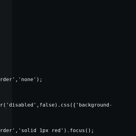
rder'
,
'none'
);
r(
'disabled'
,
false
).css({
'background-
rder'
,
'solid 1px red'
).focus();