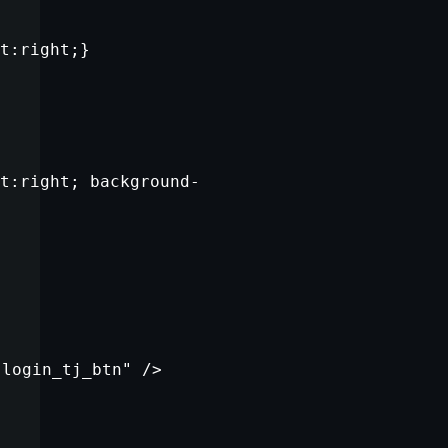
t
:right;}
t
:right; background-
"login_tj_btn"
/>