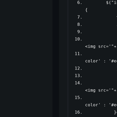
$(
"i
{
$
$
<img src='"
+
$
color'
:
'#e
$
$
<img src='"
+
$
color'
:
'#e
}