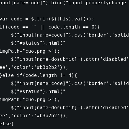
nput[name=code]"
).bind(
"input propertychange"
var
code = $.trim($(
this
).val());
if
(code ==
""
|| code.length == 0){
(
"input[name=code]"
).css(
'border'
,
'solid
(
"#status"
).html(
"
imgPath+
"cuo.png'>"
);
(
"input[name=dosubmit]"
).attr(
'disabled'
ee'
,
'color'
:
'#b3b2b2'
});
}
else
if
(code.length != 4){
(
"input[name=code]"
).css(
'border'
,
'solid
(
"#status"
).html(
"
imgPath+
"cuo.png'>"
);
(
"input[name=dosubmit]"
).attr(
'disabled'
ee'
,
'color'
:
'#b3b2b2'
});
else
{