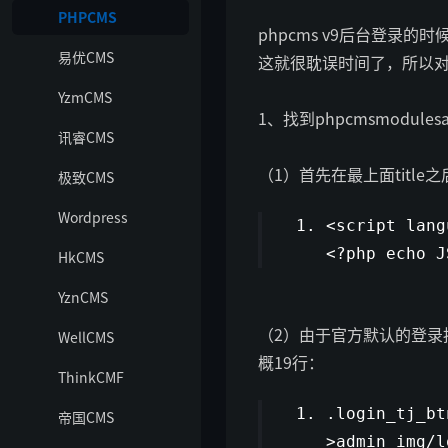
PHPCMS
phpcms v9后台登录
易优CMS
这就很耽误时间了，所以对
YzmCMS
1、找到phpcmsmodulesadm
讯睿CMS
（1）首先在最上面title之后引
极致CMS
Wordpress
<script lang
<?php echo J
HkCMS
YznCMS
（2）由于官方默认的登录
WellCMS
概19行：
ThinkCMF
.login_tj_bt
帝国CMS
>admin_img/l