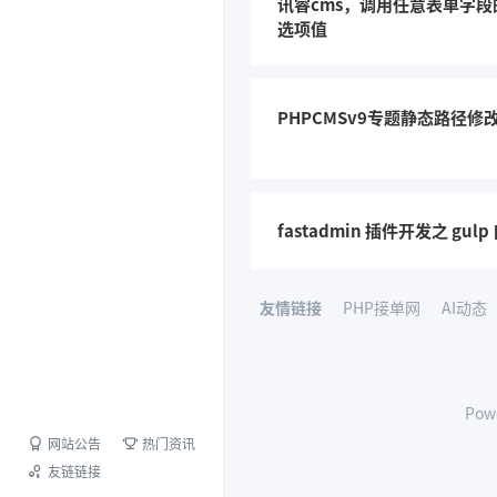
讯睿cms，调用任意表单字
选项值
PHPCMSv9专题静态路径修
fastadmin 插件开发之 gul
友情链接
PHP接单网
AI动态
Pow
网站公告
热门资讯
友链链接