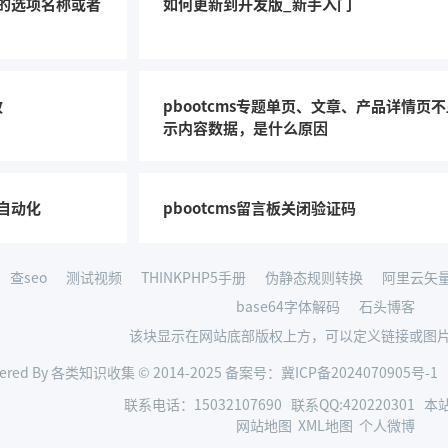
段的选项名称或者
如何更新到开发版_新手入门
改
pbootcms专题单页、文章、产品详情页
示内容数据，是什么原因
p 自动化
pbootcms留言板关闭验证码
查seo
测试视频
THINKPHP5手册
伪静态规则转换
阿里云矢
base64字体解码
石头博客
该块显示在网站底部版权上方，可以定义链接或图
ered By 各类知识收集 © 2014-2025 备案号：
冀ICP备2024070905号-1
联系电话：
15032107690
联系QQ:
420220301
本站
网站地图
XML地图
个人微博