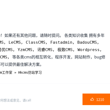
！如果还有其他问题，请随时提问。 各类知识收集 拥有多年
MS，
LeCMS，
ClassCMS，
Fastadmin，
BadouCMS，
易优CMS，
YzmCMS，
讯睿CMS，
极致CMS，
Wordpress，
等各类cms的相互转化，程序开发，网站制作，bug修
lCMS，
都可以提供最佳解决方案。
Tom工作室
»
Hkcms仿站学习
1210

想法或意见，请call