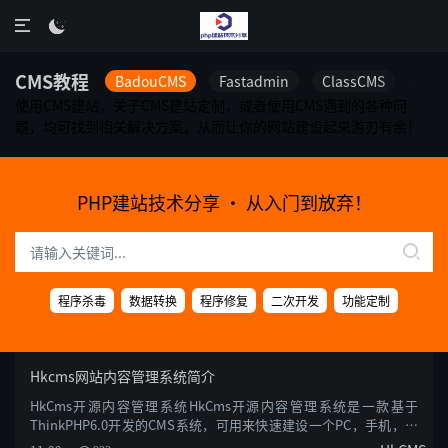

CMS教程
BadouCMS
Fastadmin
ClassCMS
LeC
使用CMS建站，关于CMS建站定制，或者使用CMS遇到的各种问
题，均可找到相关解决方案，从而让你的网站建设起来游刃有余！
PHP建站技术分享 · 从入门到放弃！
程序杀毒
数据转换
程序修复
二次开发
功能定制
Hkcms网站内容管理系统简介
HkCms开源内容管理系统HkCms开源内容管理系统是一款基于
ThinkPHP6.0开发的CMS系统，可用来快速建设一个PC，手机，微
信都可以访问的企业站点。以代码开源、免费商业授权、系统......