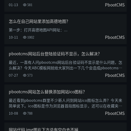
默认请求失败，......
PbootCMS
01-13
581
怎么在自己网站里添加高德地图？
第一步：打开高德地图API网址：...
PbootCMS
10-11
1002
pbootcms网站后台登陆验证码不显示，怎么解决？
最近，一直有人问pbootcms网站后台验证码不显示是什么问题，怎
么解决？今天ABC模板网就给大家列出一下几个会造成pbootcms验
证码不显示的原......
PbootCMS
07-27
573
pbootcms网站怎么替换添加网站ico图标？
最近看到pbootcms群里不少新人问到网站ico图标怎么弄？今天来
简单说下。ico图标是作为浏览器首段图标显示，还可以在收藏夹内
收藏内容的前段......
PbootCMS
10-08
788
网站代码 img图片下方总有空白去不掉