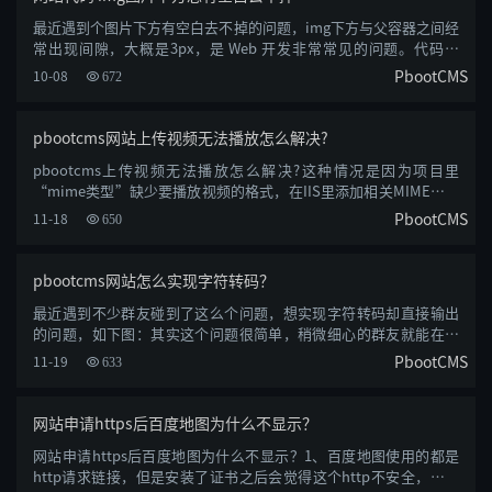
最近遇到个图片下方有空白去不掉的问题，img下方与父容器之间经
常出现间隙，大概是3px，是 Web 开发非常常见的问题。代码如
下：<div clas......
PbootCMS
10-08
672
pbootcms网站上传视频无法播放怎么解决?
pbootcms上传视频无法播放怎么解决?这种情况是因为项目里
“mime类型”缺少要播放视频的格式，在IIS里添加相关MIME类型
文件扩展名：.mp4MIME......
PbootCMS
11-18
650
pbootcms网站怎么实现字符转码？
最近遇到不少群友碰到了这么个问题，想实现字符转码却直接输出
的问题，如下图：其实这个问题很简单，稍微细心的群友就能在官
网手册里发现，......
PbootCMS
11-19
633
网站申请https后百度地图为什么不显示？
网站申请https后百度地图为什么不显示？1、百度地图使用的都是
http请求链接，但是安装了证书之后会觉得这个http不安全，所以