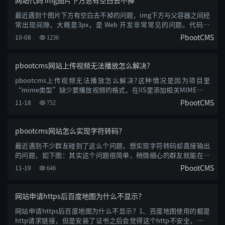
网站代码 img图片下方总有空白去不掉
最近遇到个图片下方有空白去不掉的问题，img下方与父容器之间经
常出现间隙，大概是3px，是 Web 开发非常常见的问题。代码如
下：<div clas......
PbootCMS
10-08
1236
pbootcms网站上传视频无法播放怎么解决?
pbootcms上传视频无法播放怎么解决?这种情况是因为项目里
“mime类型”缺少要播放视频的格式，在IIS里添加相关MIME类型
文件扩展名：.mp4MIME......
PbootCMS
11-18
752
pbootcms网站怎么实现字符转码？
最近遇到不少群友碰到了这么个问题，想实现字符转码却直接输出
的问题，如下图：其实这个问题很简单，稍微细心的群友就能在官
网手册里发现，......
PbootCMS
11-19
646
网站申请https后百度地图为什么不显示？
网站申请https后百度地图为什么不显示？1、百度地图使用的都是
http请求链接，但是安装了证书之后会觉得这个http不安全，所以