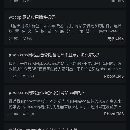
HkCMS
11-09
932
weapp 网站应用插件标签
【基础用法】标签：weapp描述：用于网站安装更多的插件，建议
放置在文件模板的底部。用法：{eyou:weapp
type=&#39;default&#39; /}属性：......
易优CMS
04-08
636
pbootcms网站后台登陆验证码不显示，怎么解决？
最近，一直有人问pbootcms网站后台验证码不显示是什么问题，怎
么解决？今天ABC模板网就给大家列出一下几个会造成pbootcms验
证码不显示的原......
PbootCMS
11-27
1674
pbootcms网站怎么替换添加网站ico图标？
最近看到pbootcms群里不少新人问到网站ico图标怎么弄？今天来
简单说下。ico图标是作为浏览器首段图标显示，还可以在收藏夹内
收藏内容的前段......
PbootCMS
10-08
2028