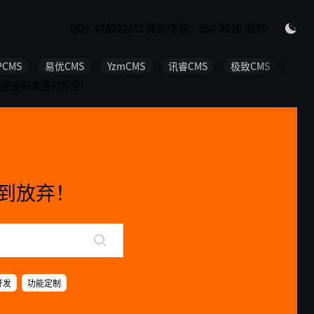
QQ：420220301 微信/手机：150-3210-7690

PCMS
易优CMS
YzmCMS
讯睿CMS
极致CMS
Wor
站建设起来游刃有余！
门到放弃！
开发
功能定制