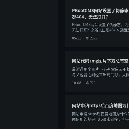
PBootCMS网站设置了伪静
都404，无法打开？
PBootCMS网站设置了伪静态，为
无法打开？之所以出现404的原因
态，却没有放入伪静态规则文件。操作步
05-11
2295
网站代码 img图片下方总有
最近遇到个图片下方有空白去不掉
与父容器之间经常出现间隙，大概是3
发非常常见的问题。代码如下：<div cla
10-08
722
网站申请https后百度地图
网站申请https后百度地图为什
图使用的都是http请求链接，但
觉得这个http不安全，所以默认请求失