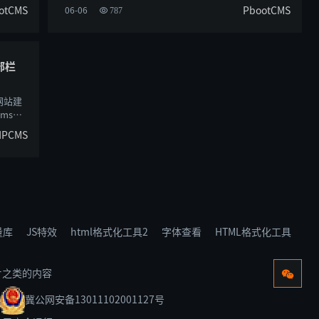
otCMS
PbootCMS
06-06
787
部栏
网站建
ms中
HPCMS
量库
JS特效
html格式化工具2
字体查看
HTML格式化工具
片之类的内容
冀公网安备13011102001127号