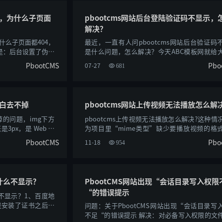
态，为什么子页面
pbootcms网站后台登陆验证码不显示，
解决？
什么子页面都404，
最近，一直有人问pbootcms网站后台验证码
是：后台设置了伪静
是什么问题，怎么解决？今天ABC模板网就给
骤......
出一下几个会造成pbootcms验证码不显示的原....
PbootCMS
Pbo
07-27
681
空白去不掉
pbootcms网站上传视频无法播放怎么解
的问题，img下方
pbootcms上传视频无法播放怎么解决?这种情
px，是 Web 开
为项目里“mime类型”缺少要播放视频的格
s......
IIS里添加相关MIME类型文件扩展名：.mp4MIME..
PbootCMS
Pbo
11-18
954
为什么不显示？
PbootCMS网站出现“会话目录写入权限
“的错误提示
么不显示？1、百度地
是安装了证书之后会
问题：关于PbootCMS网站出现“会话目录写
败，......
不足“的错误提示 解决：对必备写入权限的文