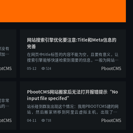
网站搜索引擎优化要注意:Title和Meta信息的
完善
果没有
想加快
在网页中title标签的内容不能为空，且要有意义，让
搜索引擎能够快速检索到需要的信息，一般为网站、
栏目、专题、新闻标题的名字。需要在网......
otCMS
PbootCMS
05-12
524
PbootCMS网站搬家后无法打开报错提示“No
input file specifed”
度非常
站的首
站长碰到群友出现这个情况：我用PBOOTCMS建的网
站，然后搬家转移到阿里云虚拟主机，出现了No
input file specifed，怎么解决？？在这里......
otCMS
PbootCMS
04-11
718