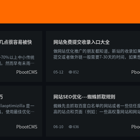
几点很容易被快
网站免费提交收录入口大全
做网站优化推广的朋友都知道，新站的收录如
提交或者做外链一般需要7-30天的时间，如果
70%以上中小传统
收录可以考虑在到各大搜索引擎/网址导航/......
闭。然而早有未雨绸
自......
PbootCMS
Pbo
05-12
852
巧
网站SEO优化---蜘蛛抓取规则
ptimizilla 是一
蜘蛛先去抓取百度白名单的网站或者一些信任
工具，使用最佳优化和
高的站点和页面（例如：一些高权重网站和网
....
页），在抓取这些网页的内容时发现一些指......
PbootCMS
Pbo
06-10
636