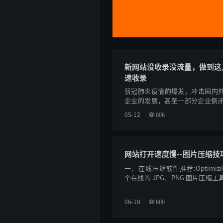
新网站没收录没流量，做到这
速收录
新冠肺炎疫情的爆发，冲击国内外
企业的发展，甚至一部分企业倒
缪的企业选择转战线上市场。开始做属于
05-12
606
网站打开速度慢--图片压缩技
一、在线压缩软件推荐:Optimizillao
个在线的 JPG、PNG 图片压缩
压缩算法来达到最小尺寸，同时保证..
06-10
600