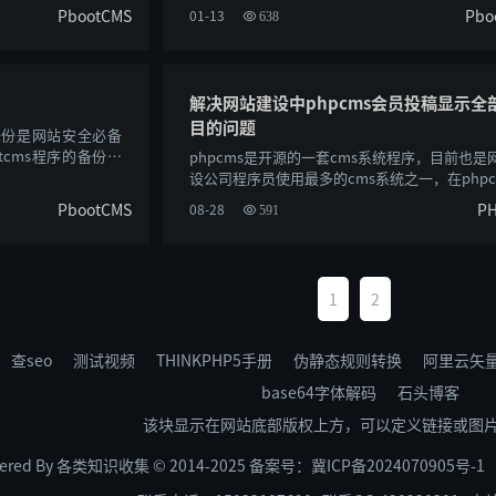
加755或者777权限，根目录下有： 1、confi......
PbootCMS
Pbo
01-13
638
解决网站建设中phpcms会员投稿显示全
目的问题
站备份是网站安全必备
tcms程序的备份方
phpcms是开源的一套cms系统程序，目前也是
，一种是使用......
设公司程序员使用最多的cms系统之一，在phpc
有集成的会员系统，会员可以进行在线投......
PbootCMS
P
08-28
591
1
2
查seo
测试视频
THINKPHP5手册
伪静态规则转换
阿里云矢
base64字体解码
石头博客
该块显示在网站底部版权上方，可以定义链接或图
ered By 各类知识收集 © 2014-2025 备案号：
冀ICP备2024070905号-1